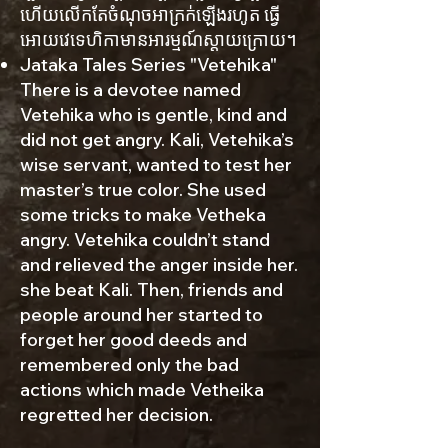
ហើយលើកតែចំណុចអាក្រក់ឡើងរហូត ធ្វើ
អោយវេទេហិកាមានអារម្មណ៍ស្តាយក្រោយ។
Jataka Tales Series "Vetehika"
There is a devotee named
Vetehika who is gentle, kind and
did not get angry. Kali, Vetehika’s
wise servant, wanted to test her
master’s true color. She used
some tricks to make Vetheka
angry. Vetehika couldn’t stand
and relieved the anger inside her.
she beat Kali. Then, friends and
people around her started to
forget her good deeds and
remembered only the bad
actions which made Vetheika
regretted her decision.