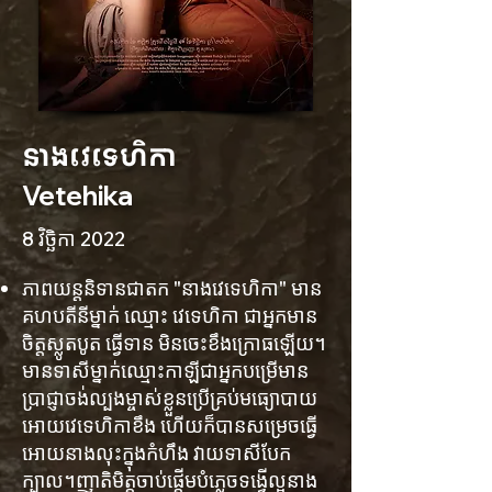
នាងវេទេហិកា
Vetehika
8 វិច្ឆិកា 2022
ភាពយន្តនិទានជាតក "នាងវេទេហិកា" មាន
គហបតីនីម្នាក់ ឈ្មោះ វេទេហិកា ជាអ្នកមាន
ចិត្តស្លូតបូត ធ្វើទាន មិនចេះខឹងក្រោធឡើយ។
មានទាសីម្នាក់ឈ្មោះកាឡីជាអ្នកបម្រើមាន
ប្រាជ្ញាចង់ល្បងម្ចាស់ខ្លួនប្រើគ្រប់មធ្យោបាយ
អោយវេទេហិកាខឹង ហើយក៏បានសម្រេចធ្វើ
អោយនាងលុះក្នុងកំហឹង វាយទាសីបែក
ក្បាល។ញាតិមិត្តចាប់ផ្តើមបំភ្លេចទង្វើល្អនាង